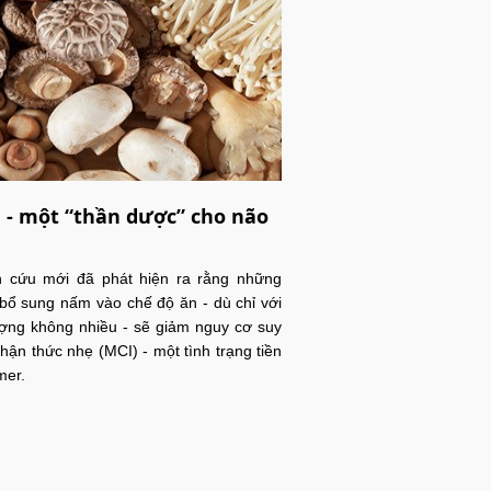
- một “thần dược” cho não
n cứu mới đã phát hiện ra rằng những
bổ sung nấm vào chế độ ăn - dù chỉ với
ợng không nhiều - sẽ giảm nguy cơ suy
hận thức nhẹ (MCI) - một tình trạng tiền
mer.