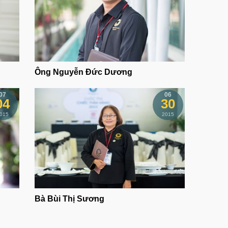
Ông Nguyễn Đức Dương
07
06
04
30
015
2015
Bà Bùi Thị Sương