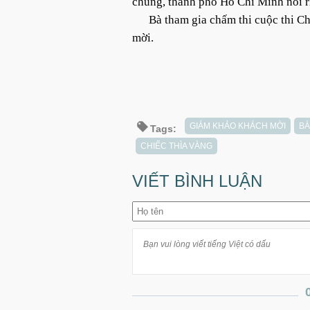
chung, thành phố Hồ Chí Minh nói r
Bà tham gia chấm thi cuộc thi C
mời.
GIÁM KHẢO KHÁCH MỜI
BÀ
Tags:
CHIẾC THÌA VÀNG
VIẾT BÌNH LUẬN