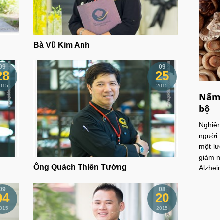
Bà Vũ Kim Anh
09
09
28
25
015
2015
Nấm 
bộ
Nghiê
người 
một lư
giảm n
Ông Quách Thiên Tường
Alzhei
09
08
04
20
015
2015