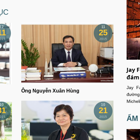
ỤC
12
11
11
25
015
2015
Jay 
đám
Jay F
Ông Nguyễn Xuân Hùng
đường
Michel
10
10
31
21
ẨM
015
2015