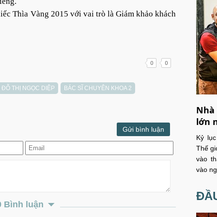
iêng.
hiếc Thìa Vàng 2015 với vai trò là Giám khảo khách
0
0
 ĐỖ THỊ NGỌC DIỆP
BÁC SĨ CHUYÊN KHOA 2
Nhà 
lớn 
Gửi bình luận
Kỷ lụ
Thế gi
vào th
vào ng
ĐẦU
0 Bình luận