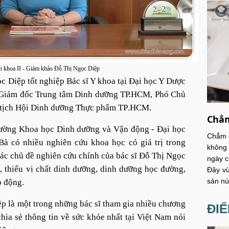
n khoa II - Giám khảo Đỗ Thị Ngọc Diệp
Diệp tốt nghiệp Bác sĩ Y khoa tại Đại học Y Dược
 Giám đốc Trung tâm Dinh dưỡng TP.HCM, Phó Chủ
 tịch Hội Dinh dưỡng Thực phẩm TP
.
HCM.
Chẳm
rường Khoa học Dinh dưỡng và Vận động - Đại học
Chẳm c
 có nhiều nghiên cứu khoa học có giá trị trong
không 
ác chủ đề nghiên cứu chính của bác sĩ Đỗ Thị Ngọc
ngày c
 thiếu vi chất dinh dưỡng, dinh dưỡng học đường,
Đây vừ
sản nú
o động.
ệp là một trong những bác sĩ tham gia nhiều chương
ĐI
chia sẻ thông tin về sức khỏe nhất tại Việt Nam nói