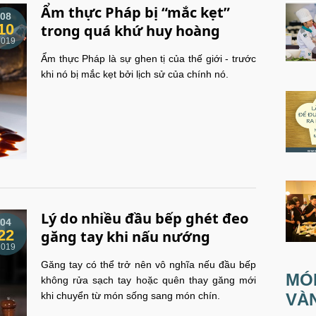
Ẩm thực Pháp bị “mắc kẹt”
08
10
trong quá khứ huy hoàng
2019
Ẩm thực Pháp là sự ghen tị của thế giới - trước
khi nó bị mắc kẹt bởi lịch sử của chính nó.
Lý do nhiều đầu bếp ghét đeo
04
22
găng tay khi nấu nướng
2019
Găng tay có thể trở nên vô nghĩa nếu đầu bếp
MÓ
không rửa sạch tay hoặc quên thay găng mới
khi chuyển từ món sống sang món chín.
VÀ