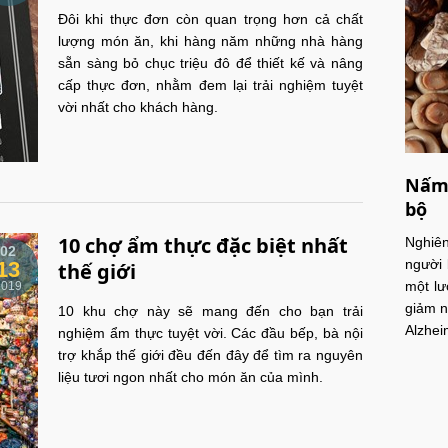
Đôi khi thực đơn còn quan trọng hơn cả chất
lượng món ăn, khi hàng năm những nhà hàng
sẵn sàng bỏ chục triệu đô để thiết kế và nâng
cấp thực đơn, nhằm đem lại trải nghiệm tuyệt
vời nhất cho khách hàng.
Nấm 
bộ
10 chợ ẩm thực đặc biệt nhất
Nghiê
02
người 
13
thế giới
một lư
2019
giảm n
10 khu chợ này sẽ mang đến cho bạn trải
Alzhei
nghiệm ẩm thực tuyệt vời. Các đầu bếp, bà nội
trợ khắp thế giới đều đến đây để tìm ra nguyên
liệu tươi ngon nhất cho món ăn của mình.