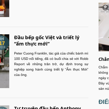
Đầu bếp gốc Việt và triết lý
04
17
“ẩm thực mới”
2019
Peter Cuong Franklin, tác giả của chiếc bánh mì
Chẳm
100 USD nổi tiếng, đã có buổi chia sẻ với Robb
Report về những trăn trở, dự định trong sự
Chẳm c
nghiệp song hành cùng triết lý “Ẩm thực Mới”
không 
của ông.
ngày c
Đây vừ
sản nú
ĐI
Tự truyện đầu bếp Anthony