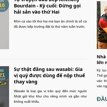
04
16
Bourdain - Kỳ cuối: Đừng gọi
2019
hải sản vào thứ Hai
Món cá vào tối thứ hai mà bạn ăn chính là số cá
đã được bếp trưởng đặt từ thứ năm tuần trước.
Nhà 
lớn 
Sự thật đằng sau wasabi: Gia
Kỷ lụ
02
21
vị quý được dùng để nộp thuế
Thế gi
2019
thay vàng
vào th
vào ng
Wasabi là loại gia vị trân quý đến mức người
Nhật giữ khư khư cho riêng mình và gần như
ĐẦU
không xuất khẩu.