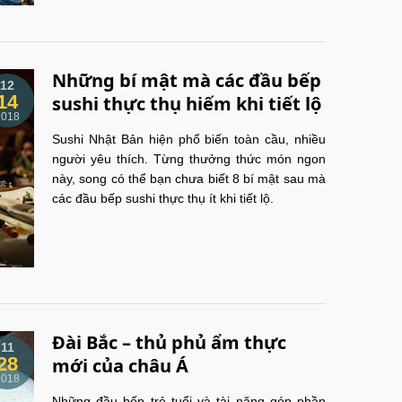
Những bí mật mà các đầu bếp
12
14
sushi thực thụ hiếm khi tiết lộ
2018
Sushi Nhật Bản hiện phổ biến toàn cầu, nhiều
người yêu thích. Từng thưởng thức món ngon
này, song có thể bạn chưa biết 8 bí mật sau mà
các đầu bếp sushi thực thụ ít khi tiết lộ.
Đài Bắc – thủ phủ ẩm thực
11
28
mới của châu Á
2018
Những đầu bếp trẻ tuổi và tài năng góp phần