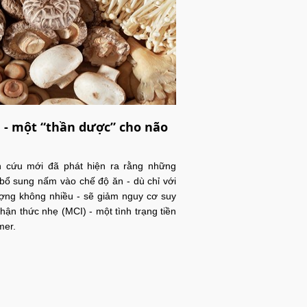
- một “thần dược” cho não
n cứu mới đã phát hiện ra rằng những
bổ sung nấm vào chế độ ăn - dù chỉ với
ợng không nhiều - sẽ giảm nguy cơ suy
hận thức nhẹ (MCI) - một tình trạng tiền
mer.