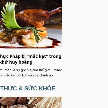
hực Pháp bị “mắc kẹt” trong
khứ huy hoàng
c Pháp là sự ghen tị của thế giới - trước
 bị mắc kẹt bởi lịch sử của chính nó.
 THỰC & SỨC KHỎE